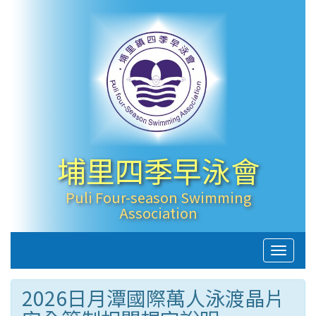
埔里四季早泳會
Puli Four-season Swimming
Association
Toggle
naviga
2026日月潭國際萬人泳渡晶片