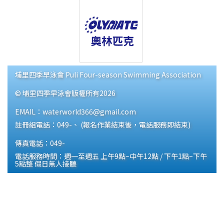
埔里四季早泳會 Puli Four-season Swimming Association
© 埔里四季早泳會版權所有2026
EMAIL：waterworld366@gmail.com
註冊組電話：049-、 (報名作業結束後，電話服務即結束)
傳真電話：049-
電話服務時間：週一至週五 上午9點~中午12點 / 下午1點~下午
5點整 假日無人接聽