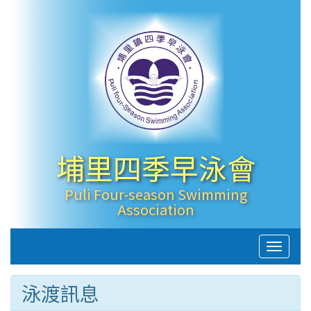
埔里四季早泳會
Puli Four-season Swimming
Association
Toggle
naviga
泳渡訊息